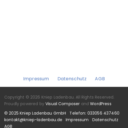
Impressum
Datenschutz
AGB
Copyright © 2026 Kniep Ladenbau. All Rights Reserved.
Proudly powered by
Visual Composer
and
WordPress
© 2025 Kniep Ladenbau GmbH
Telefon: 033056 437460
kontakt@kniep-ladenbau.de
Impressum
Datenschutz
AGB