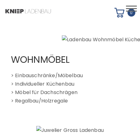
0
HOME
PROJEKTE
Shop
WOHNMÖBEL
PROJEKTARCHIV
PRODUKTANGEBOT
> Einbauschränke/Möbelbau
> Individueller Küchenbau
LEISTUNGEN
> Möbel für Dachschrägen
> Regalbau/Holzregale
ARBEITSPROZESS
WIR
JOBS