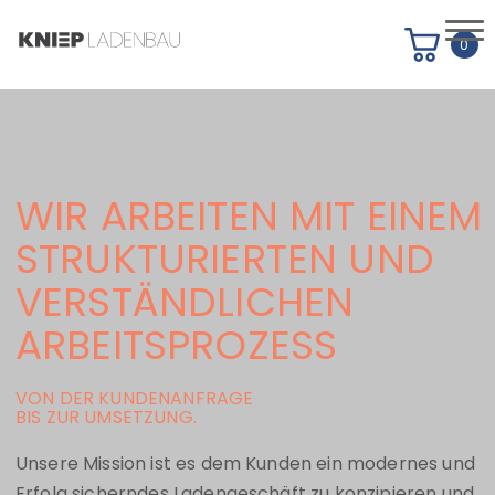
0
HOME
PROJEKTE
Shop
WIR ARBEITEN MIT EINEM
PROJEKTARCHIV
STRUKTURIERTEN UND
PRODUKTANGEBOT
VERSTÄNDLICHEN
LEISTUNGEN
ARBEITSPROZESS
ARBEITSPROZESS
VON DER KUNDENANFRAGE
WIR
BIS ZUR UMSETZUNG.
JOBS
Unsere Mission ist es dem Kunden ein modernes und
Erfolg sicherndes Ladengeschäft zu konzipieren und