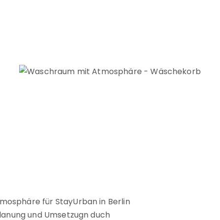
M
osphäre für StayUrban in Berlin
Planung und Umsetzugn duch